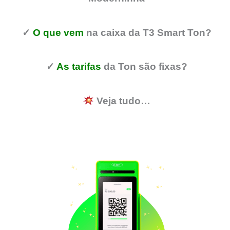
✓
O que vem
na caixa da T3 Smart Ton?
✓
As tarifas
da Ton são fixas?
Veja tudo…