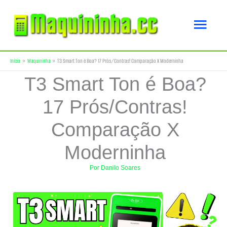
Ir
Men
para
o
princ
Início
Maquininha
T3 Smart Ton é Boa? 17 Prós/Contras! Comparação X Moderninha
conteúdo
T3 Smart Ton é Boa?
17 Prós/Contras!
Comparação X
Moderninha
Por
Danilo Soares