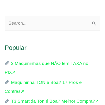
P
e
s
Popular
q
u
3 Maquininhas que NÃO tem TAXA no
i
PIX➚
s
Maquininha TON é Boa? 17 Prós e
a
Contras➚
r
p
T3 Smart da Ton é Boa? Melhor Compra?➚