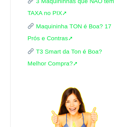
3 Maquininhas que NÃO tem
i
TAXA no PIX➚
s
Maquininha TON é Boa? 17
a
Prós e Contras➚
r
p
T3 Smart da Ton é Boa?
o
Melhor Compra?➚
r
: