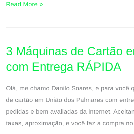
3
Read More »
Máquinas
de
Cartão
3 Máquinas de Cartão 
em
São
com Entrega RÁPIDA
Miguel
dos
Olá, me chamo Danilo Soares, e para você
Campos
de cartão em União dos Palmares com entreg
com
pedidas e bem avaliadas da internet. Aceitam
Entrega
taxas, aproximação, e você faz a compra no
RÁPIDA