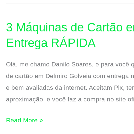
de
Cartão
3 Máquinas de Cartão e
em
Marechal
Entrega RÁPIDA
Deodoro
com
Olá, me chamo Danilo Soares, e para você
Entrega
de cartão em Delmiro Golveia com entrega r
RÁPIDA
e bem avaliadas da internet. Aceitam Pix, tem
aproximação, e você faz a compra no site o
3
Read More »
Máquinas