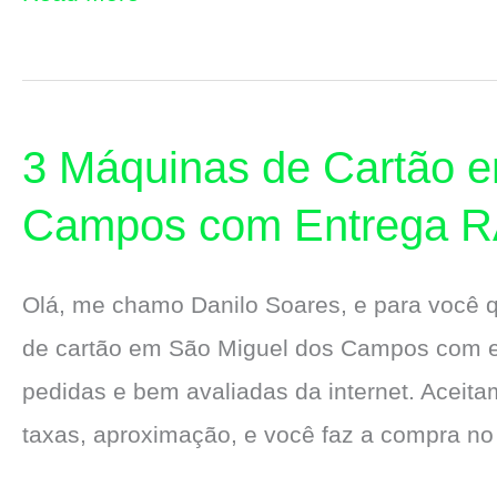
Máquinas
de
Cartão
3 Máquinas de Cartão 
em
Campo
Campos com Entrega 
Alegre
com
Olá, me chamo Danilo Soares, e para você
Entrega
de cartão em São Miguel dos Campos com en
RÁPIDA
pedidas e bem avaliadas da internet. Aceitam
taxas, aproximação, e você faz a compra no 