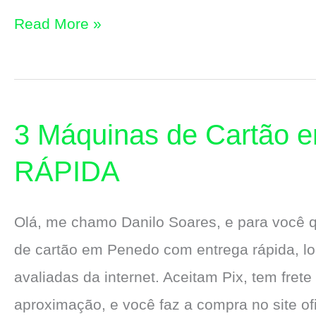
3
Read More »
Máquinas
de
Cartão
3 Máquinas de Cartão 
em
União
RÁPIDA
dos
Palmares
Olá, me chamo Danilo Soares, e para você
com
de cartão em Penedo com entrega rápida, l
Entrega
avaliadas da internet. Aceitam Pix, tem frete
RÁPIDA
aproximação, e você faz a compra no site o