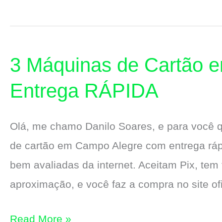
Máquinas
de
Cartão
3 Máquinas de Cartão 
em
Coruripe
Entrega RÁPIDA
com
Entrega
Olá, me chamo Danilo Soares, e para você
RÁPIDA
de cartão em Campo Alegre com entrega rápi
bem avaliadas da internet. Aceitam Pix, tem f
aproximação, e você faz a compra no site o
3
Read More »