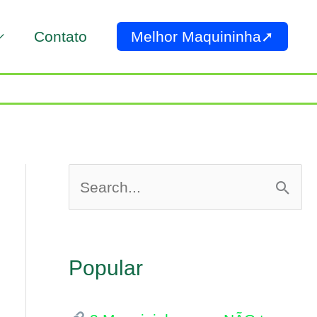
Contato
Melhor Maquininha➚
P
e
s
Popular
q
u