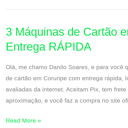
de
Cartão
3 Máquinas de Cartão 
em
Delmiro
Entrega RÁPIDA
Golveia
com
Olá, me chamo Danilo Soares, e para você
Entrega
de cartão em Coruripe com entrega rápida, 
RÁPIDA
avaliadas da internet. Aceitam Pix, tem frete
aproximação, e você faz a compra no site o
3
Read More »