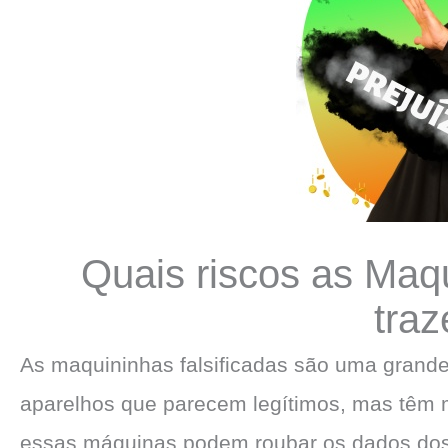
Quais riscos as Maqu
tra
As maquininhas falsificadas são uma grande
aparelhos que parecem legítimos, mas têm m
essas máquinas podem roubar os dados dos 