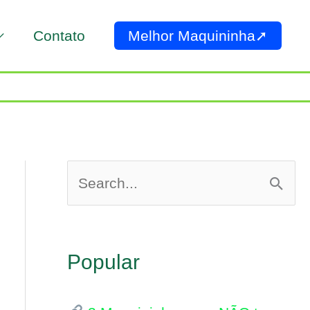
Contato
Melhor Maquininha➚
P
e
s
Popular
q
u