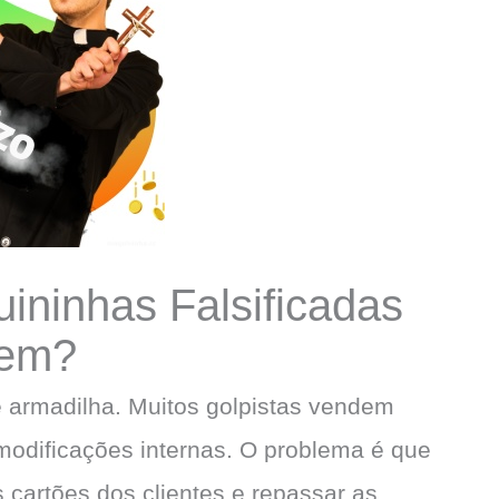
ininhas Falsificadas
zem?
 armadilha. Muitos golpistas vendem
odificações internas. O problema é que
cartões dos clientes e repassar as