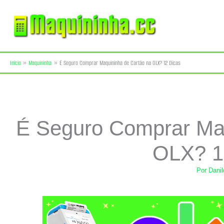
Ir
para
o
Início
Maquininha
É Seguro Comprar Maquininha de Cartão na OLX? 12 Dicas
conteúdo
É Seguro Comprar Maq
OLX? 1
Por
Dani