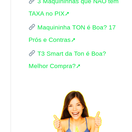
3 Maquininhas que NÃO tem
i
TAXA no PIX➚
s
Maquininha TON é Boa? 17
a
Prós e Contras➚
r
p
T3 Smart da Ton é Boa?
o
Melhor Compra?➚
r
: