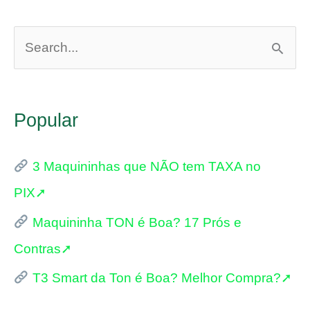
com
P
Entrega
e
RÁPIDA
s
Popular
q
u
3 Maquininhas que NÃO tem TAXA no
i
PIX➚
s
Maquininha TON é Boa? 17 Prós e
a
Contras➚
r
p
T3 Smart da Ton é Boa? Melhor Compra?➚
o