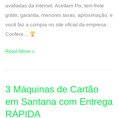
avaliadas da internet. Aceitam Pix, tem frete
grátis, garantia, menores taxas, aproximação, e
você faz a compra no site oficial da empresa.
Confere…
3
Read More »
Máquinas
de
Cartão
3 Máquinas de Cartão
em
Laranjal
em Santana com Entrega
do
RÁPIDA
Jari