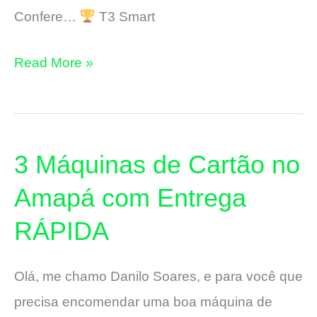
Confere…
T3 Smart
3
Read More »
Máquinas
de
Cartão
3 Máquinas de Cartão no
em
Macapá
Amapá com Entrega
com
RÁPIDA
Entrega
RÁPIDA
Olá, me chamo Danilo Soares, e para você que
precisa encomendar uma boa máquina de