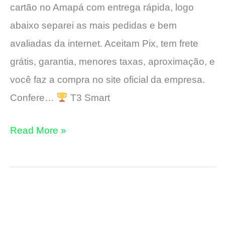
cartão no Amapá com entrega rápida, logo
abaixo separei as mais pedidas e bem
avaliadas da internet. Aceitam Pix, tem frete
grátis, garantia, menores taxas, aproximação, e
você faz a compra no site oficial da empresa.
Confere…
T3 Smart
3
Read More »
Máquinas
de
Cartão
no
Amapá