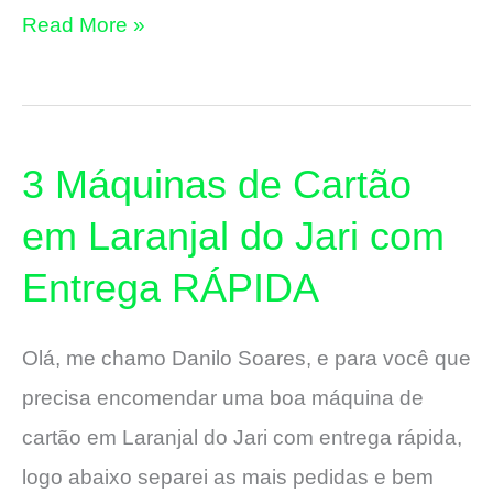
3
Read More »
Máquinas
de
Cartão
3 Máquinas de Cartão
em
Oiapoque
em Laranjal do Jari com
com
Entrega RÁPIDA
Entrega
RÁPIDA
Olá, me chamo Danilo Soares, e para você que
precisa encomendar uma boa máquina de
cartão em Laranjal do Jari com entrega rápida,
logo abaixo separei as mais pedidas e bem