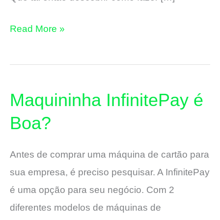
Maquininha
Read More »
que
vem
com
Maquininha InfinitePay é
Conta
Bancária
Boa?
Online
Grátis
Antes de comprar uma máquina de cartão para
sua empresa, é preciso pesquisar. A InfinitePay
é uma opção para seu negócio. Com 2
diferentes modelos de máquinas de