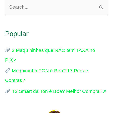
P
e
s
Popular
q
u
3 Maquininhas que NÃO tem TAXA no
i
PIX➚
s
Maquininha TON é Boa? 17 Prós e
a
Contras➚
r
p
T3 Smart da Ton é Boa? Melhor Compra?➚
o
r