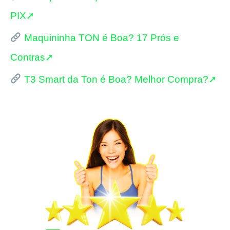
PIX➚
s
Maquininha TON é Boa? 17 Prós e
a
Contras➚
r
p
T3 Smart da Ton é Boa? Melhor Compra?➚
o
r
: