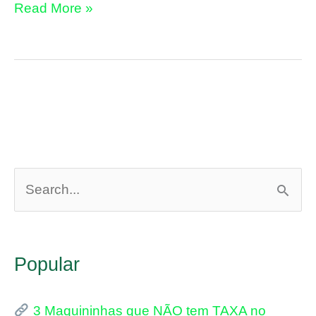
Comprar
Read More »
a
Moderninha
Pro
ou
Minizinha
Chip
P
3?
e
s
Popular
q
u
3 Maquininhas que NÃO tem TAXA no
i