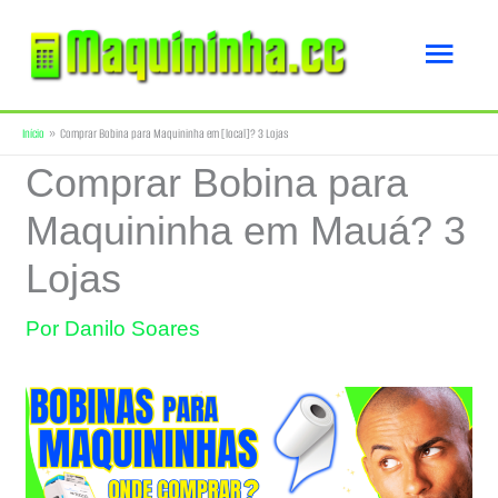
Ir
Men
para
o
princ
Início
Comprar Bobina para Maquininha em [local]? 3 Lojas
conteúdo
Comprar Bobina para
Maquininha em Mauá? 3
Lojas
Por
Danilo Soares