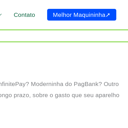
Contato
Melhor Maquininha➚
nfinitePay? Moderninha do PagBank? Outro
longo prazo, sobre o gasto que seu aparelho