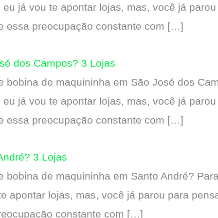
eu já vou te apontar lojas, mas, você já parou
que essa preocupação constante com […]
sé dos Campos? 3 Lojas
e bobina de maquininha em São José dos Cam
eu já vou te apontar lojas, mas, você já parou
que essa preocupação constante com […]
André? 3 Lojas
e bobina de maquininha em Santo André? Para
te apontar lojas, mas, você já parou para pens
 preocupação constante com […]