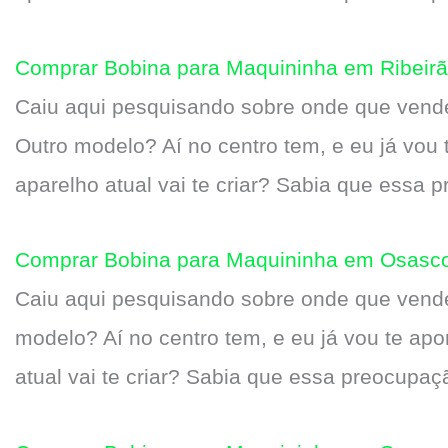
Comprar Bobina para Maquininha em Ribeirã
Caiu aqui pesquisando sobre onde que vend
Outro modelo? Aí no centro tem, e eu já vou 
aparelho atual vai te criar? Sabia que essa
Comprar Bobina para Maquininha em Osasco
Caiu aqui pesquisando sobre onde que vend
modelo? Aí no centro tem, e eu já vou te apo
atual vai te criar? Sabia que essa preocupa