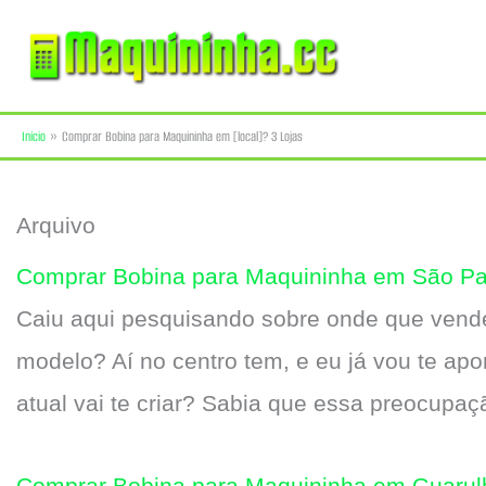
Ir
para
o
Início
Comprar Bobina para Maquininha em [local]? 3 Lojas
conteúdo
Arquivo
Comprar Bobina para Maquininha em São Pa
Caiu aqui pesquisando sobre onde que vend
modelo? Aí no centro tem, e eu já vou te apo
atual vai te criar? Sabia que essa preocupa
Comprar Bobina para Maquininha em Guarul