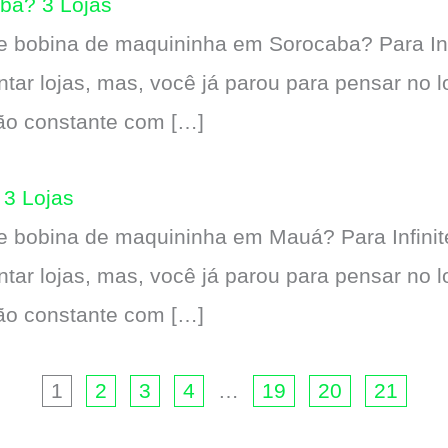
ba? 3 Lojas
e bobina de maquininha em Sorocaba? Para In
ntar lojas, mas, você já parou para pensar no 
ção constante com […]
3 Lojas
e bobina de maquininha em Mauá? Para Infin
ntar lojas, mas, você já parou para pensar no 
ção constante com […]
1
2
3
4
…
19
20
21