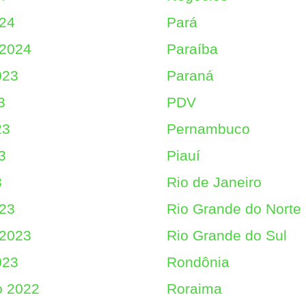
24
Pará
 2024
Paraíba
023
Paraná
3
PDV
23
Pernambuco
3
Piauí
3
Rio de Janeiro
23
Rio Grande do Norte
 2023
Rio Grande do Sul
023
Rondônia
o 2022
Roraima