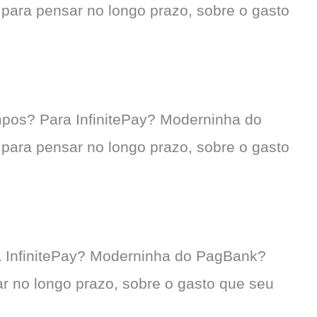
 para pensar no longo prazo, sobre o gasto
pos? Para InfinitePay? Moderninha do
 para pensar no longo prazo, sobre o gasto
 InfinitePay? Moderninha do PagBank?
ar no longo prazo, sobre o gasto que seu