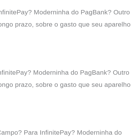
nfinitePay? Moderninha do PagBank? Outro
longo prazo, sobre o gasto que seu aparelho
nfinitePay? Moderninha do PagBank? Outro
longo prazo, sobre o gasto que seu aparelho
Campo? Para InfinitePay? Moderninha do