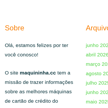
Sobre
Arquiv
Olá, estamos felizes por ter
junho 20
você conosco!
abril 202
março 20
O site
maquininha.cc
tem a
agosto 2
missão de trazer informações
julho 202
sobre as melhores máquinas
junho 20
de cartão de crédito do
maio 202