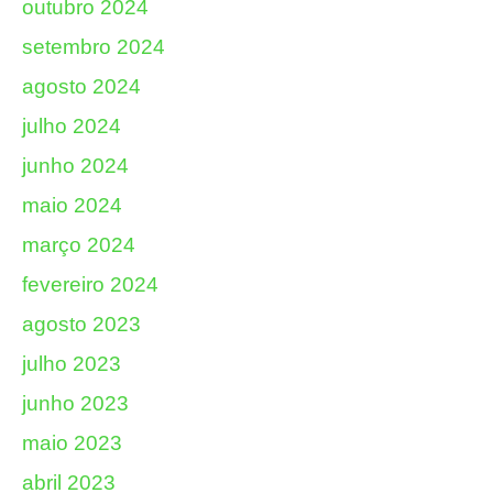
outubro 2024
setembro 2024
agosto 2024
julho 2024
junho 2024
maio 2024
março 2024
fevereiro 2024
agosto 2023
julho 2023
junho 2023
maio 2023
abril 2023