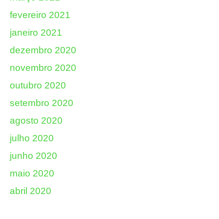
fevereiro 2021
janeiro 2021
dezembro 2020
novembro 2020
outubro 2020
setembro 2020
agosto 2020
julho 2020
junho 2020
maio 2020
abril 2020