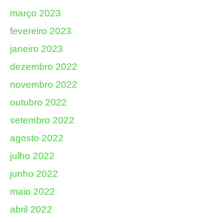
março 2023
fevereiro 2023
janeiro 2023
dezembro 2022
novembro 2022
outubro 2022
setembro 2022
agosto 2022
julho 2022
junho 2022
maio 2022
abril 2022