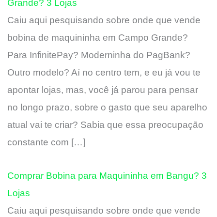
Grande? 3 Lojas
Caiu aqui pesquisando sobre onde que vende
bobina de maquininha em Campo Grande?
Para InfinitePay? Moderninha do PagBank?
Outro modelo? Aí no centro tem, e eu já vou te
apontar lojas, mas, você já parou para pensar
no longo prazo, sobre o gasto que seu aparelho
atual vai te criar? Sabia que essa preocupação
constante com […]
Comprar Bobina para Maquininha em Bangu? 3
Lojas
Caiu aqui pesquisando sobre onde que vende