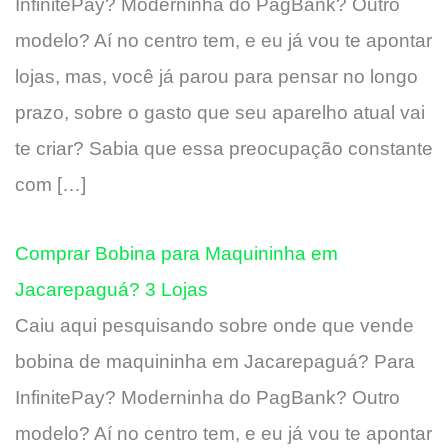
InfinitePay? Moderninha do PagBank? Outro
modelo? Aí no centro tem, e eu já vou te apontar
lojas, mas, você já parou para pensar no longo
prazo, sobre o gasto que seu aparelho atual vai
te criar? Sabia que essa preocupação constante
com […]
Comprar Bobina para Maquininha em
Jacarepaguá? 3 Lojas
Caiu aqui pesquisando sobre onde que vende
bobina de maquininha em Jacarepaguá? Para
InfinitePay? Moderninha do PagBank? Outro
modelo? Aí no centro tem, e eu já vou te apontar