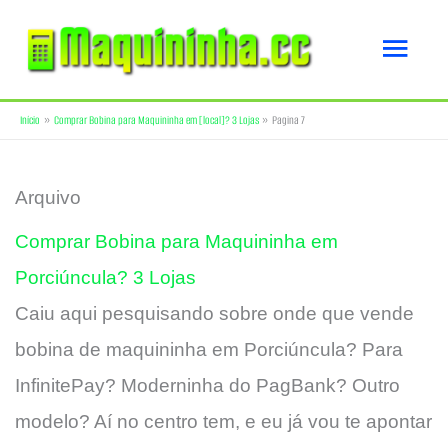
Ir
Men
para
o
princ
Início
Comprar Bobina para Maquininha em [local]? 3 Lojas
Pagina 7
conteúdo
Arquivo
Comprar Bobina para Maquininha em
Porciúncula? 3 Lojas
Caiu aqui pesquisando sobre onde que vende
bobina de maquininha em Porciúncula? Para
InfinitePay? Moderninha do PagBank? Outro
modelo? Aí no centro tem, e eu já vou te apontar