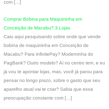
com […]
Comprar Bobina para Maquininha em
Conceição de Macabu? 3 Lojas
Caiu aqui pesquisando sobre onde que vende
bobina de maquininha em Conceição de
Macabu? Para InfinitePay? Moderninha do
PagBank? Outro modelo? Aí no centro tem, e eu
já vou te apontar lojas, mas, você já parou para
pensar no longo prazo, sobre o gasto que seu
aparelho atual vai te criar? Sabia que essa
preocupação constante com […]