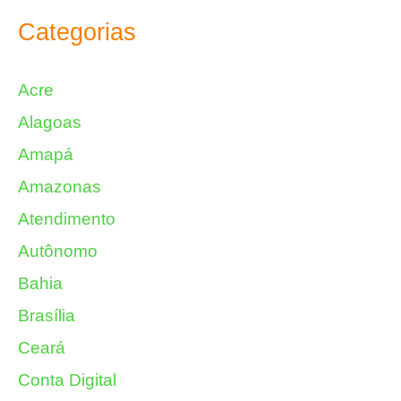
Categorias
Acre
Alagoas
Amapá
Amazonas
Atendimento
Autônomo
Bahia
Brasília
Ceará
Conta Digital