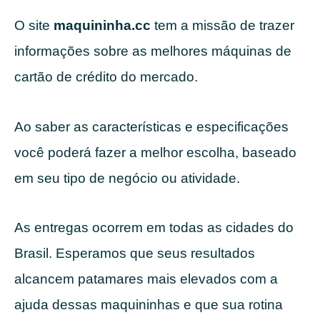
O site
maquininha.cc
tem a missão de trazer
informações sobre as melhores máquinas de
cartão de crédito do mercado.
Ao saber as características e especificações
você poderá fazer a melhor escolha, baseado
em seu tipo de negócio ou atividade.
As entregas ocorrem em todas as cidades do
Brasil. Esperamos que seus resultados
alcancem patamares mais elevados com a
ajuda dessas maquininhas e que sua rotina