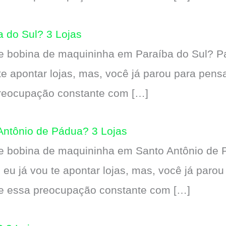
 do Sul? 3 Lojas
e bobina de maquininha em Paraíba do Sul? P
te apontar lojas, mas, você já parou para pens
 preocupação constante com […]
ntônio de Pádua? 3 Lojas
e bobina de maquininha em Santo Antônio de 
eu já vou te apontar lojas, mas, você já parou
que essa preocupação constante com […]