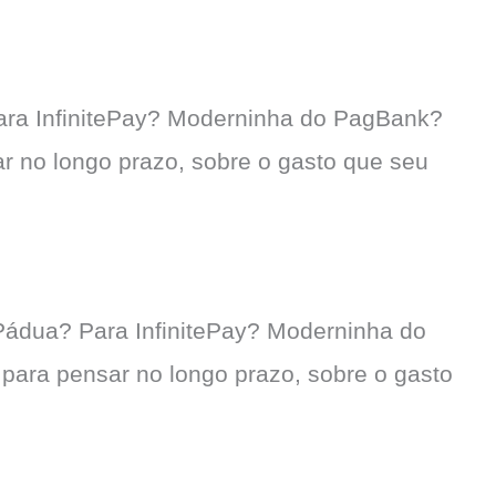
ara InfinitePay? Moderninha do PagBank?
ar no longo prazo, sobre o gasto que seu
Pádua? Para InfinitePay? Moderninha do
 para pensar no longo prazo, sobre o gasto