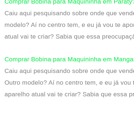
Comprar Bobina para Maquininha em Paraty?
Caiu aqui pesquisando sobre onde que vend
modelo? Aí no centro tem, e eu já vou te apo
atual vai te criar? Sabia que essa preocupa
Comprar Bobina para Maquininha em Mangar
Caiu aqui pesquisando sobre onde que vend
Outro modelo? Aí no centro tem, e eu já vou 
aparelho atual vai te criar? Sabia que essa