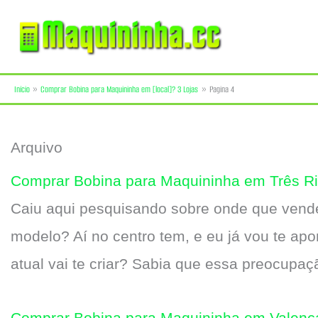
Ir
para
o
Início
Comprar Bobina para Maquininha em [local]? 3 Lojas
Pagina 4
conteúdo
Arquivo
Comprar Bobina para Maquininha em Três Ri
Caiu aqui pesquisando sobre onde que vend
modelo? Aí no centro tem, e eu já vou te apo
atual vai te criar? Sabia que essa preocupa
Comprar Bobina para Maquininha em Valenç