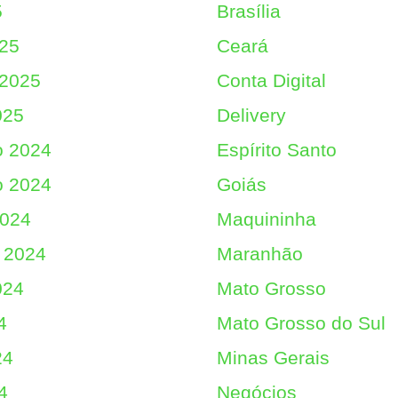
5
Brasília
25
Ceará
 2025
Conta Digital
025
Delivery
o 2024
Espírito Santo
o 2024
Goiás
2024
Maquininha
 2024
Maranhão
024
Mato Grosso
4
Mato Grosso do Sul
24
Minas Gerais
4
Negócios