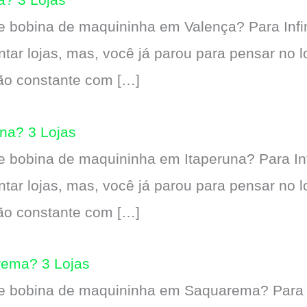
e bobina de maquininha em Valença? Para Inf
ntar lojas, mas, você já parou para pensar no 
ção constante com […]
na? 3 Lojas
e bobina de maquininha em Itaperuna? Para I
ntar lojas, mas, você já parou para pensar no 
ção constante com […]
rema? 3 Lojas
e bobina de maquininha em Saquarema? Para 