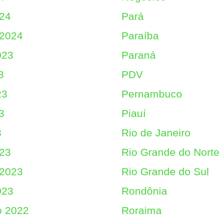
24
Pará
 2024
Paraíba
023
Paraná
3
PDV
23
Pernambuco
3
Piauí
3
Rio de Janeiro
23
Rio Grande do Norte
 2023
Rio Grande do Sul
023
Rondônia
o 2022
Roraima