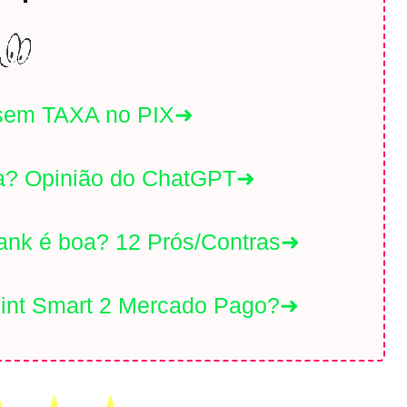
sem TAXA no PIX➜
a? Opinião do ChatGPT➜
nk é boa? 12 Prós/Contras➜
int Smart 2 Mercado Pago?➜