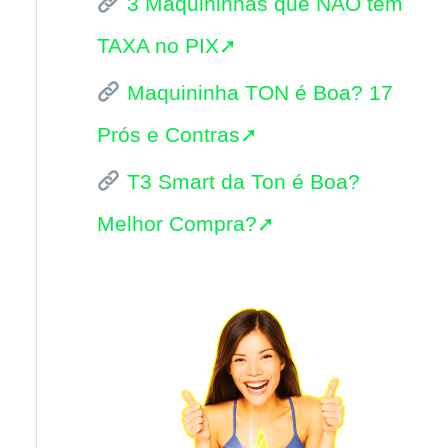
3 Maquininhas que NÃO tem
i
TAXA no PIX➚
s
Maquininha TON é Boa? 17
a
Prós e Contras➚
r
p
T3 Smart da Ton é Boa?
o
Melhor Compra?➚
r
: