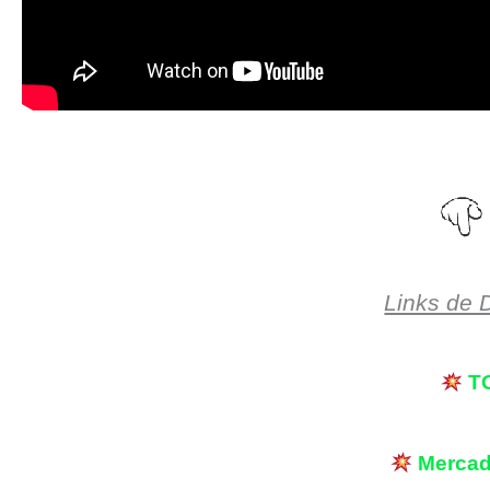
Links de 
T
Merca