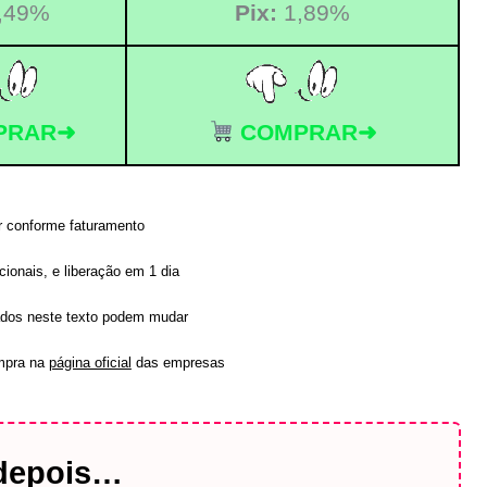
,49%
Pix:
1,89%
PRAR➜
COMPRAR➜
r conforme faturamento
ionais, e liberação em 1 dia
ados neste texto podem mudar
ompra na
página oficial
das empresas
depois…