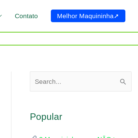
Contato
Melhor Maquininha➚
P
e
s
Popular
q
u