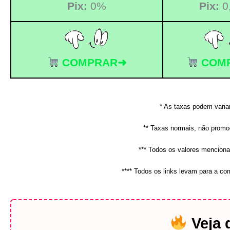
Pix:
0%
Pix:
0
COMPRAR➜
COM
* As taxas podem varia
** Taxas normais, não promoc
*** Todos os valores mencion
**** Todos os links levam para a c
Veja 