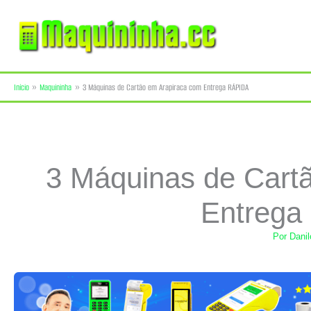
Ir
para
o
Início
Maquininha
3 Máquinas de Cartão em Arapiraca com Entrega RÁPIDA
conteúdo
3 Máquinas de Cart
Entrega
Por
Dani