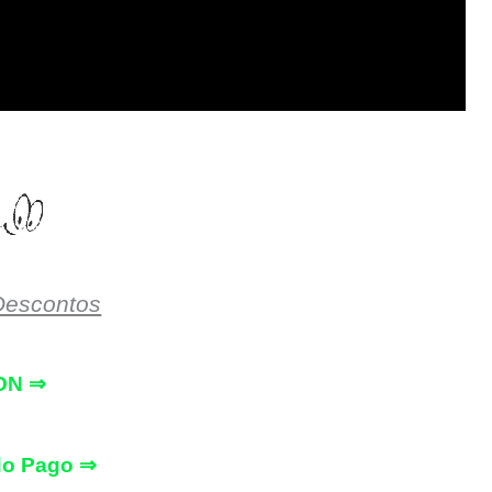
Descontos
ON ⇒
do Pago ⇒