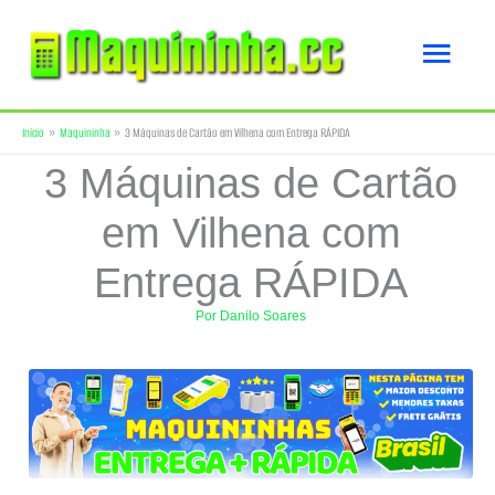
Ir
Men
para
o
princ
Início
Maquininha
3 Máquinas de Cartão em Vilhena com Entrega RÁPIDA
conteúdo
3 Máquinas de Cartão
em Vilhena com
Entrega RÁPIDA
Por
Danilo Soares