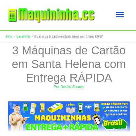
Ir
Men
para
o
princ
Início
Maquininha
3 Máquinas de Cartão em Santa Helena com Entrega RÁPIDA
conteúdo
3 Máquinas de Cartão
em Santa Helena com
Entrega RÁPIDA
Por
Danilo Soares