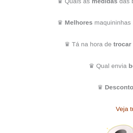
♛ Quais as
medidas
das 
♛
Melhores
maquininhas 
♛ Tá na hora de
trocar
♛ Qual envia
b
♛
Descont
Veja 