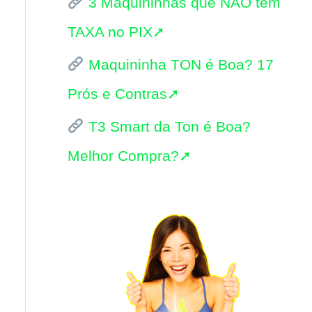
3 Maquininhas que NÃO tem
i
TAXA no PIX➚
s
Maquininha TON é Boa? 17
a
Prós e Contras➚
r
p
T3 Smart da Ton é Boa?
o
Melhor Compra?➚
r
: