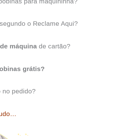
bobinas para maquininha?
segundo o Reclame Aqui?
 de máquina
de cartão?
obinas grátis?
o
no pedido?
tudo…