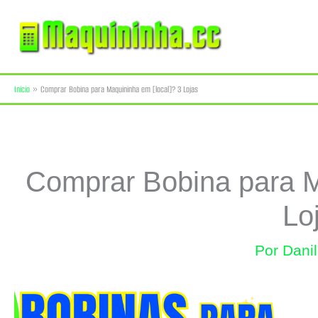
Ir
para
o
Início
Comprar Bobina para Maquininha em [local]? 3 Lojas
conteúdo
Comprar Bobina para M
Lo
Por
Dani