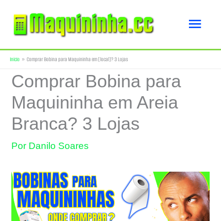
Ir
Men
para
o
princ
Início
Comprar Bobina para Maquininha em [local]? 3 Lojas
conteúdo
Comprar Bobina para
Maquininha em Areia
Branca? 3 Lojas
Por
Danilo Soares