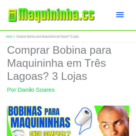
Ir
Men
para
o
princ
Início
Comprar Bobina para Maquininha em [local]? 3 Lojas
conteúdo
Comprar Bobina para
Maquininha em Três
Lagoas? 3 Lojas
Por
Danilo Soares