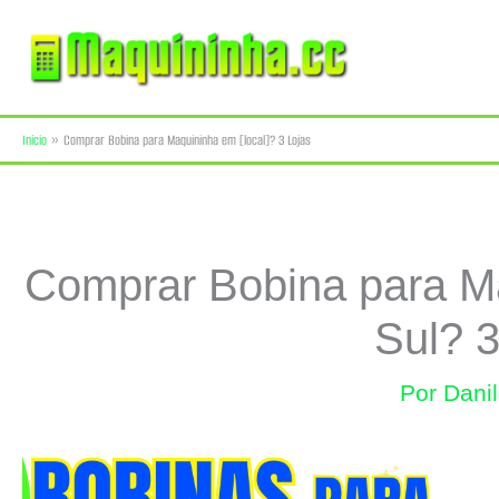
Ir
para
o
Início
Comprar Bobina para Maquininha em [local]? 3 Lojas
conteúdo
Comprar Bobina para M
Sul? 3
Por
Dani