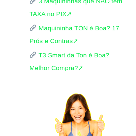
3 Maquininhas que NÃO tem
i
TAXA no PIX➚
s
Maquininha TON é Boa? 17
a
Prós e Contras➚
r
p
T3 Smart da Ton é Boa?
o
Melhor Compra?➚
r
: