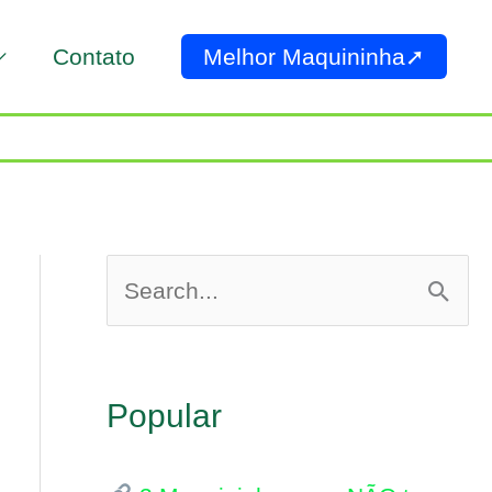
Contato
Melhor Maquininha➚
P
e
s
Popular
q
u