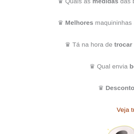
♛ Quais as
medidas
das 
♛
Melhores
maquininhas 
♛ Tá na hora de
trocar
♛ Qual envia
b
♛
Descont
Veja 