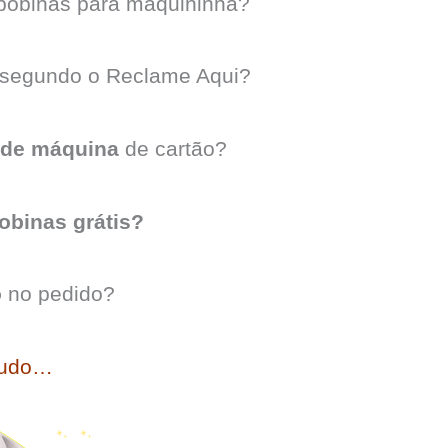
bobinas para maquininha?
segundo o Reclame Aqui?
 de máquina
de cartão?
obinas grátis?
o
no pedido?
tudo…