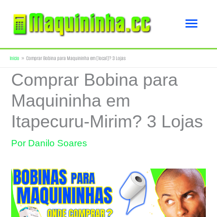
Ir
Men
para
o
princ
Início
Comprar Bobina para Maquininha em [local]? 3 Lojas
conteúdo
Comprar Bobina para
Maquininha em
Itapecuru-Mirim? 3 Lojas
Por
Danilo Soares