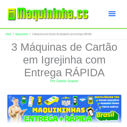
Ir
Men
para
o
princ
Início
Maquininha
3 Máquinas de Cartão em Igrejinha com Entrega RÁPIDA
conteúdo
3 Máquinas de Cartão
em Igrejinha com
Entrega RÁPIDA
Por
Danilo Soares