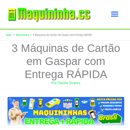
Ir
Men
para
o
princ
Início
Maquininha
3 Máquinas de Cartão em Gaspar com Entrega RÁPIDA
conteúdo
3 Máquinas de Cartão
em Gaspar com
Entrega RÁPIDA
Por
Danilo Soares