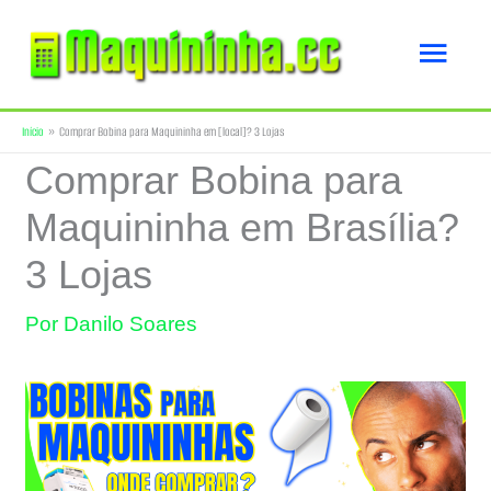
Ir
Men
para
o
princ
Início
Comprar Bobina para Maquininha em [local]? 3 Lojas
conteúdo
Comprar Bobina para
Maquininha em Brasília?
3 Lojas
Por
Danilo Soares