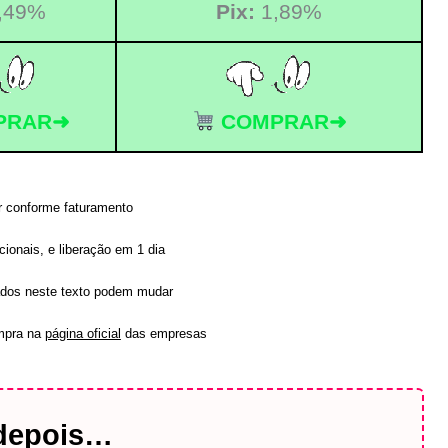
,49%
Pix:
1,89%
PRAR➜
COMPRAR➜
r conforme faturamento
ionais, e liberação em 1 dia
ados neste texto podem mudar
ompra na
página oficial
das empresas
depois…