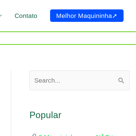
Contato
Melhor Maquininha➚
P
e
s
Popular
q
u