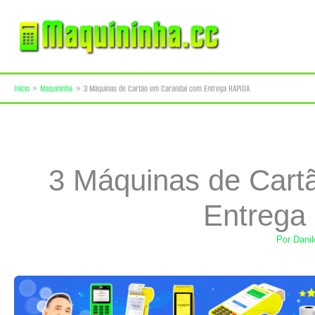
Ir
para
o
Início
Maquininha
3 Máquinas de Cartão em Carandaí com Entrega RÁPIDA
conteúdo
3 Máquinas de Cart
Entrega
Por
Dani