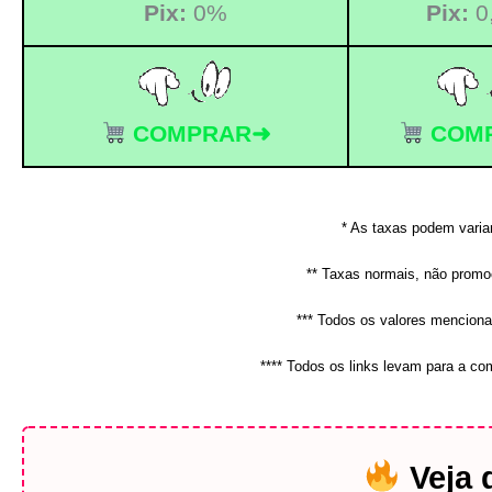
Pix:
0%
Pix:
0
COMPRAR➜
COM
* As taxas podem varia
** Taxas normais, não promoc
*** Todos os valores mencion
**** Todos os links levam para a c
Veja 