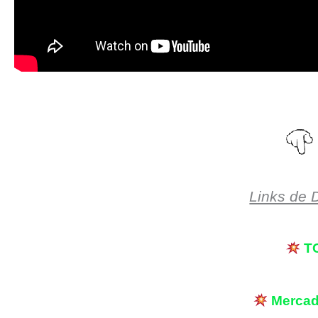
Links de 
T
Merca