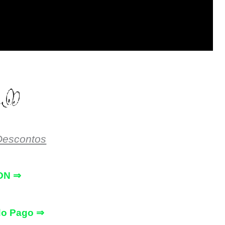
Descontos
ON ⇒
do Pago ⇒