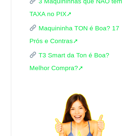
3 Maquininhas que NÃO tem
i
TAXA no PIX➚
s
Maquininha TON é Boa? 17
a
Prós e Contras➚
r
p
T3 Smart da Ton é Boa?
o
Melhor Compra?➚
r
: