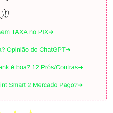
sem TAXA no PIX➜
a? Opinião do ChatGPT➜
nk é boa? 12 Prós/Contras➜
int Smart 2 Mercado Pago?➜