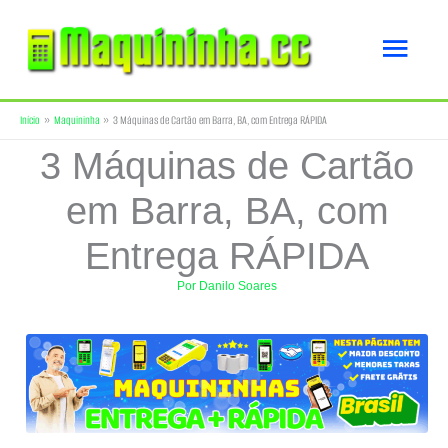
Ir
Men
para
o
princ
Início
Maquininha
3 Máquinas de Cartão em Barra, BA, com Entrega RÁPIDA
conteúdo
3 Máquinas de Cartão
em Barra, BA, com
Entrega RÁPIDA
Por
Danilo Soares