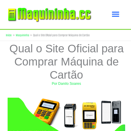
Ir
Men
para
o
princ
Início
Maquininha
Qual o Site Oficial para Comprar Máquina de Cartão
conteúdo
Qual o Site Oficial para
Comprar Máquina de
Cartão
Por
Danilo Soares