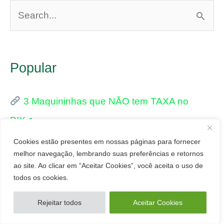
P
e
s
Popular
q
u
3 Maquininhas que NÃO tem TAXA no
i
PIX➚
s
Maquininha TON é Boa? 17 Prós e
a
Cookies estão presentes em nossas páginas para fornecer
melhor navegação, lembrando suas preferências e retornos
Contras➚
r
ao site. Ao clicar em “Aceitar Cookies”, você aceita o uso de
todos os cookies.
p
T3 Smart da Ton é Boa? Melhor Compra?➚
o
Rejeitar todos
Aceitar Cookies
r