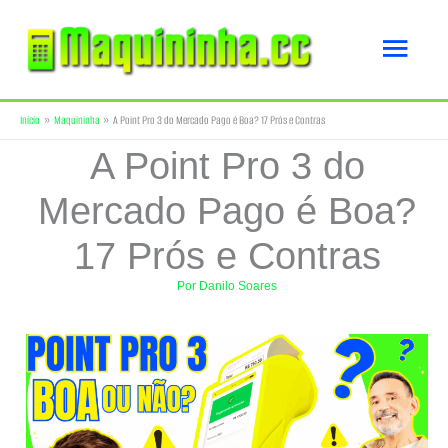
Ir
Men
para
o
princ
Início
Maquininha
A Point Pro 3 do Mercado Pago é Boa? 17 Prós e Contras
conteúdo
A Point Pro 3 do
Mercado Pago é Boa?
17 Prós e Contras
Por
Danilo Soares