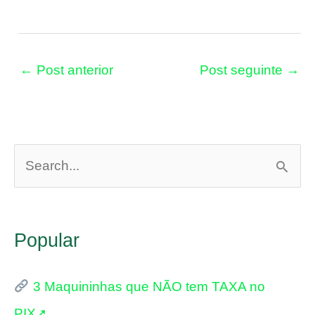
←
Post anterior
Post seguinte
→
P
e
s
Popular
q
u
3 Maquininhas que NÃO tem TAXA no
i
PIX➚