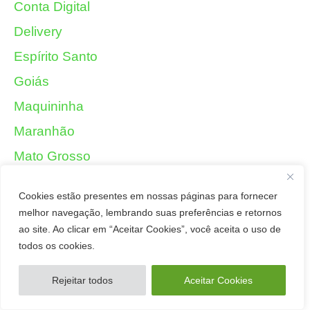
Conta Digital
Delivery
Espírito Santo
Goiás
Maquininha
Maranhão
Mato Grosso
Mato Grosso do Sul
Cookies estão presentes em nossas páginas para fornecer
Minas Gerais
melhor navegação, lembrando suas preferências e retornos
Negócios
ao site. Ao clicar em “Aceitar Cookies”, você aceita o uso de
todos os cookies.
Pará
Paraíba
Rejeitar todos
Aceitar Cookies
Paraná