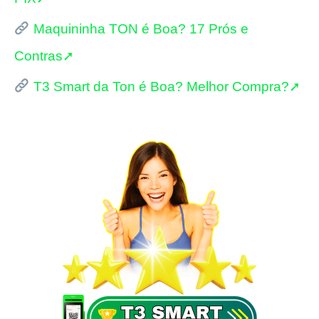
s
Maquininha TON é Boa? 17 Prós e
a
Contras➚
r
p
T3 Smart da Ton é Boa? Melhor Compra?➚
o
r
: