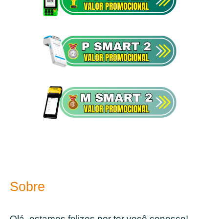
Sobre
Olá, estamos felizes por ter você conosco!