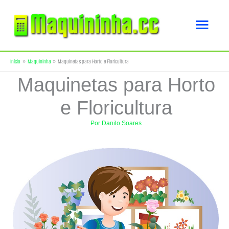
Ir
Men
para
o
princ
Início
Maquininha
Maquinetas para Horto e Floricultura
conteúdo
Maquinetas para Horto
e Floricultura
Por
Danilo Soares