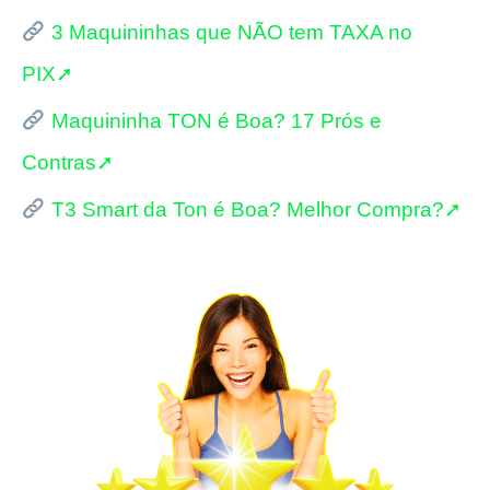
3 Maquininhas que NÃO tem TAXA no
i
PIX➚
s
Maquininha TON é Boa? 17 Prós e
a
Contras➚
r
p
T3 Smart da Ton é Boa? Melhor Compra?➚
o
r
: