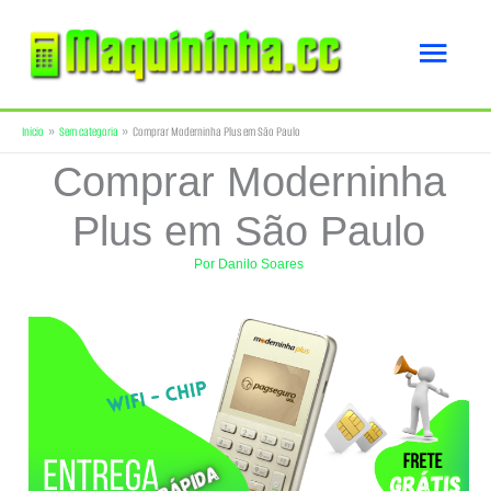
Ir
Men
para
o
princ
Início
Sem categoria
Comprar Moderninha Plus em São Paulo
conteúdo
Comprar Moderninha
Plus em São Paulo
Por
Danilo Soares