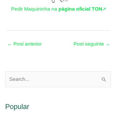
Pedir Maquininha na
página oficial TON
➚
←
Post anterior
Post seguinte
→
P
e
s
Popular
q
u