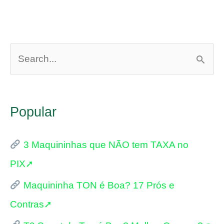
P
e
s
Popular
q
u
3 Maquininhas que NÃO tem TAXA no
i
PIX➚
s
Maquininha TON é Boa? 17 Prós e
a
Contras➚
r
p