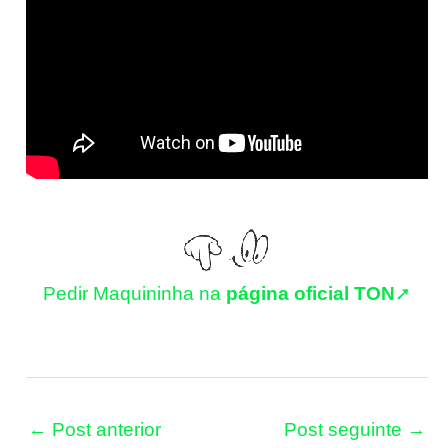
Pedir Maquininha na
página oficial TON
➚
←
Post anterior
Post seguinte
→