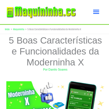
Ir
Men
para
o
princ
Início
Maquininha
5 Boas Características e Funcionalidades da Moderninha X
conteúdo
5 Boas Características
e Funcionalidades da
Moderninha X
Por
Danilo Soares