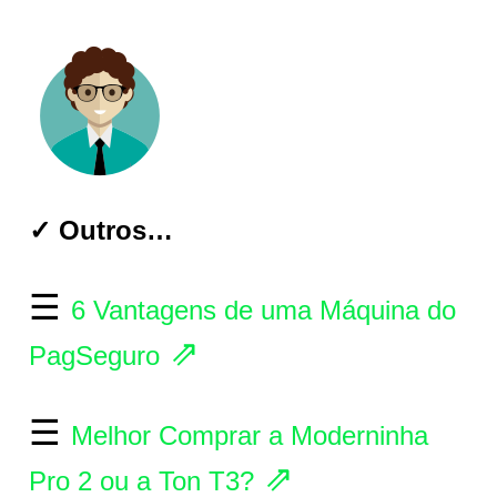
✓ Outros…
☰
6 Vantagens de uma Máquina do
⇗
PagSeguro
☰
Melhor Comprar a Moderninha
⇗
Pro 2 ou a Ton T3?