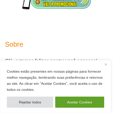
Sobre
Olá, estamos felizes por ter você conosco!
Cookies estão presentes em nossas páginas para fornecer
melhor navegação, lembrando suas preferências e retornos
O site
maquininha.cc
tem a missão de trazer
ao site. Ao clicar em “Aceitar Cookies”, você aceita o uso de
informações sobre as melhores máquinas de
todos os cookies.
cartão de crédito do mercado.
Rejeitar todos
Aceitar Cookies