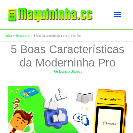
Ir
Men
para
o
princ
Início
Maquininha
5 Boas Características da Moderninha Pro
conteúdo
5 Boas Características
da Moderninha Pro
Por
Danilo Soares