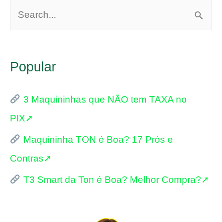
P
e
s
Popular
q
u
3 Maquininhas que NÃO tem TAXA no
i
PIX➚
s
Maquininha TON é Boa? 17 Prós e
a
Contras➚
r
p
T3 Smart da Ton é Boa? Melhor Compra?➚
o
r